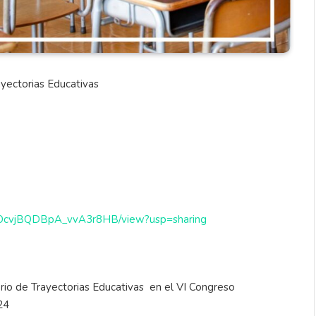
ayectorias Educativas
vDOcvjBQDBpA_vvA3r8HB/view?usp=sharing
io de Trayectorias Educativas en el VI Congreso
24