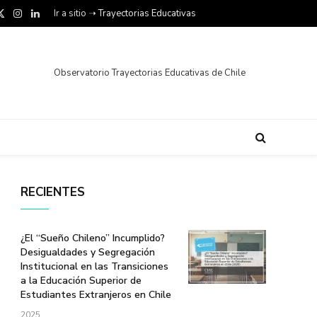
Ir a sitio ➝
Trayectorias Educativas
X
Instagram
LinkedIn
(Twitter)
Observatorio Trayectorias Educativas de Chile
RECIENTES
¿El “Sueño Chileno” Incumplido?
Desigualdades y Segregación
Institucional en las Transiciones
a la Educación Superior de
Estudiantes Extranjeros en Chile
2025